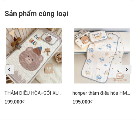
Sản phẩm cùng loại
THẢM ĐIỀU HÒA+GỐI XUÂT HÀN
honper thảm điều hòa HM2811
199.000₫
195.000₫