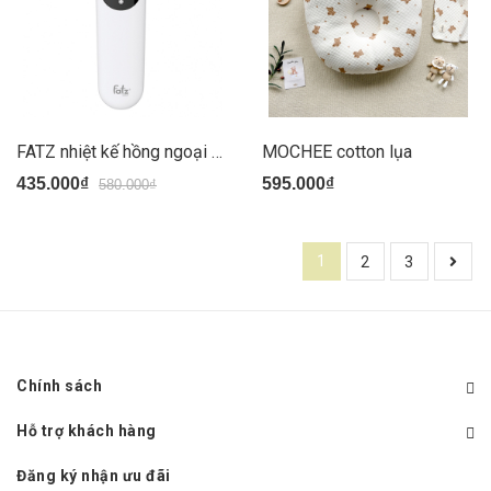
FATZ nhiệt kế hồng ngoại P2( 580/145/435)
MOCHEE cotton lụa
435.000₫
595.000₫
580.000₫
1
2
3
Chính sách
Hỗ trợ khách hàng
Đăng ký nhận ưu đãi