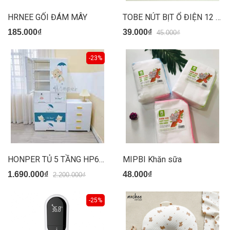
HRNEE GỐI ĐÁM MÂY
TOBE NÚT BỊT Ổ ĐIỆN 12 CÁI
185.000₫
39.000₫
45.000₫
-23%
HONPER TỦ 5 TẦNG HP622
MIPBI Khăn sữa
1.690.000₫
48.000₫
2.200.000₫
-25%