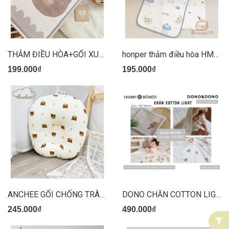
THẢM ĐIỀU HÒA+GỐI XUÂT HÀN
honper thảm điều hòa HM2811
199.000₫
195.000₫
ANCHEE GỐI CHỐNG TRÀO XÔ
DONO CHĂN COTTON LIGHT
245.000₫
490.000₫