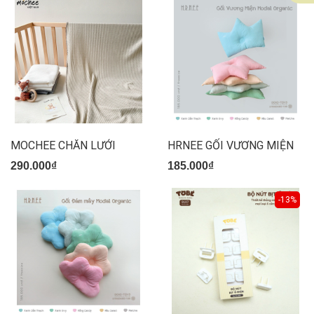
MOCHEE CHĂN LƯỚI
HRNEE GỐI VƯƠNG MIỆN
290.000₫
185.000₫
-13%