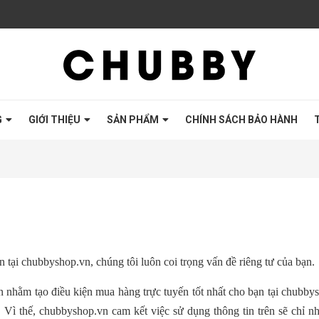
G
GIỚI THIỆU
SẢN PHẨM
CHÍNH SÁCH BẢO HÀNH
n tại chubbyshop
.vn, chúng tôi luôn
coi trọng vấn đề riêng tư của bạn.
n nhằm tạo điều kiện mua hàng trực tuyến tốt nhất cho bạn tại chubby
. Vì thế, chubbyshop
.vn
cam kết việc sử dụng thông tin trên sẽ chỉ 