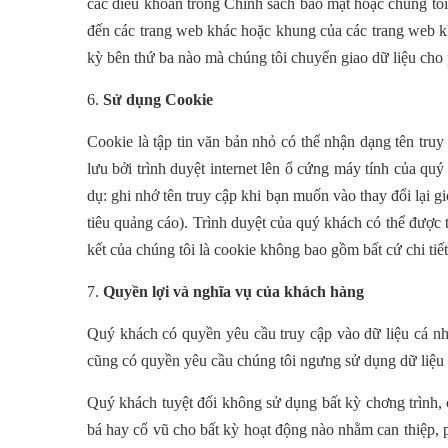
các điều khoản trong Chính sách bảo mật hoặc chúng tôi
đến các trang web khác hoặc khung của các trang web kh
kỳ bên thứ ba nào mà chúng tôi chuyển giao dữ liệu cho
6.
Sử dụng Cookie
Cookie là tập tin văn bản nhỏ có thể nhận dạng tên truy
lưu bởi trình duyệt internet lên ổ cứng máy tính của qu
dụ: ghi nhớ tên truy cập khi bạn muốn vào thay đổi lại g
tiêu quảng cáo). Trình duyệt của quý khách có thể được
kết của chúng tôi là cookie không bao gồm bất cứ chi tiết
7.
Quyền lợi và nghĩa vụ của khách hàng
Quý khách có quyền yêu cầu truy cập vào dữ liệu cá nhâ
cũng có quyền yêu cầu chúng tôi ngưng sử dụng dữ liệu 
Quý khách tuyệt đối không sử dụng bất kỳ chơng trình, 
bá hay cổ vũ cho bất kỳ hoạt động nào nhằm can thiệp, 