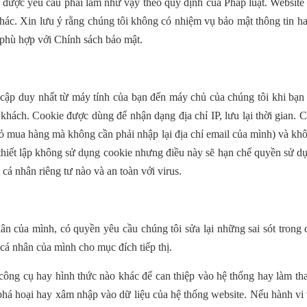
 được yêu cầu phải làm như vậy theo quy định của Pháp luật. Website 
ác. Xin lưu ý rằng chúng tôi không có nhiệm vụ bảo mật thông tin ha
 phù hợp với Chính sách bảo mật.
 cập duy nhất từ máy tính của bạn đến máy chủ của chúng tôi khi bạn 
ý khách. Cookie được dùng để nhận dạng địa chỉ IP, lưu lại thời gian. 
iỏ mua hàng mà không cần phải nhập lại địa chỉ email của mình) và khô
 thiết lập không sử dụng cookie nhưng điều này sẽ hạn chế quyền sử d
 cá nhân riêng tư nào và an toàn với virus.
n của mình, có quyền yêu cầu chúng tôi sửa lại những sai sót trong 
cá nhân của mình cho mục đích tiếp thị.
công cụ hay hình thức nào khác để can thiệp vào hệ thống hay làm tha
phá hoại hay xâm nhập vào dữ liệu của hệ thống website. Nếu hành vi 