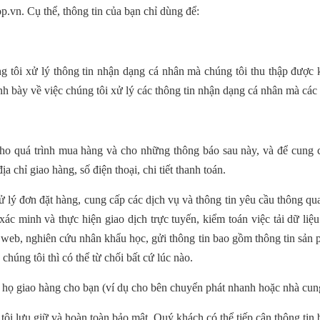
op
.vn
. Cụ thể, thông tin của bạn chỉ dùng để:
ng tôi xử lý thông tin nhận dạng cá nhân mà chúng tôi thu thập được
nh bày về việc chúng tôi xử lý các thông tin nhận dạng cá nhân mà các đ
 cho quá trình mua hàng và cho những thông báo sau này, và để cung 
địa chỉ giao hàng, số điện thoại, chi tiết thanh toán.
 lý đơn đặt hàng, cung cấp các dịch vụ và thông tin yêu cầu thông qu
xác minh và thực hiện giao dịch trực tuyến, kiểm toán việc tải dữ liệ
web, nghiên cứu nhân khẩu học, gửi thông tin bao gồm thông tin sản 
húng tôi thì có thể từ chối bất cứ lúc nào.
ể họ giao hàng cho bạn (ví dụ cho bên chuyển phát nhanh hoặc nhà cun
tôi lưu giữ và hoàn toàn bảo mật. Quý khách có thể tiếp cận thông tin 