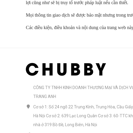
lợi cũng như sẽ bị truy tố trước pháp luật nếu cần thiết.
Mọi thông tin giao dịch sẽ được bảo mật nhưng trong trư
Các điều kiện, điều khoản và nội dung của trang web nà
CÔNG TY TNHH KINH DOANH THƯƠNG MẠI VÀ DỊCH V
TRANG ANH
Cơ sở 1: Số 24 ngõ 22 Trung Kính, Trung Hòa, Cầu Giấy
Hà Nội Cơ sở 2: 639 Lạc Long Quân Cơ sở 3: 60-TTC k
nhà ở 319 Bồ Đề, Long Biên, Hà Nội