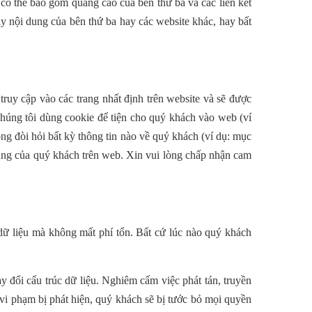
có thể bao gồm quảng cáo của bên thứ ba và các liên kết
y nội dung của bên thứ ba hay các website khác, hay bất
truy cập vào các trang nhất định trên website và
sẽ được
Chúng tôi dùng cookie để tiện cho quý
khách vào web (ví
ng đòi hỏi bất kỳ thông tin
nào về quý khách (ví dụ: mục
ụng của quý
khách trên web. Xin vui lòng chấp nhận cam
dữ liệu mà không mất phí tổn. Bất cứ lúc nào quý
khách
y đổi cấu trúc dữ liệu. Nghiêm cấm việc phát
tán, truyền
vi phạm bị phát hiện, quý khách sẽ
bị tước bỏ mọi quyền