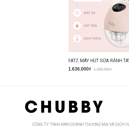
1.636.000₫
1.936.000₫
CÔNG TY TNHH KINH DOANH THƯƠNG MẠI VÀ DỊCH V