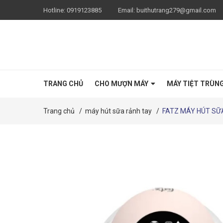
Hotline:
0919123885
Email:
buithutrang279@gmail.com
TRANG CHỦ
CHO MƯỢN MÁY
MÁY TIỆT TRÙN
Trang chủ
/
máy hút sữa rảnh tay
/
FATZ MÁY HÚT SỮ