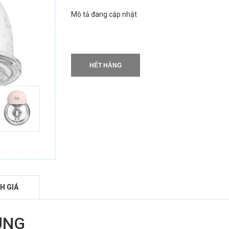
Mô tả đang cập nhật
HẾT HÀNG
H GIÁ
ỤNG