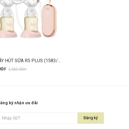
FATZ MÁY HÚT SỮA R5 PLUS (1583/423/1160)
00₫
1.583.000₫
ăng ký nhận ưu đãi
Đăng ký