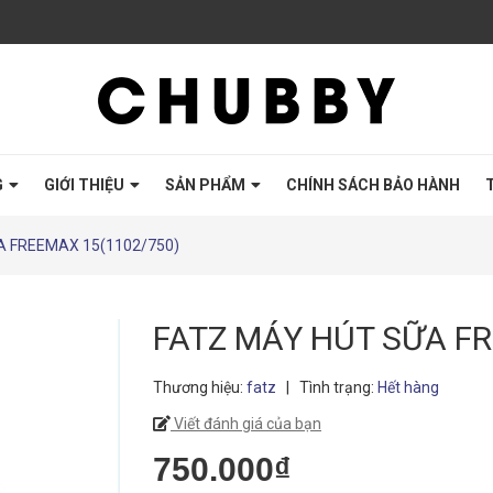
G
GIỚI THIỆU
SẢN PHẨM
CHÍNH SÁCH BẢO HÀNH
A FREEMAX 15(1102/750)
FATZ MÁY HÚT SỮA FR
Thương hiệu:
fatz
|
Tình trạng:
Hết hàng
Viết đánh giá của bạn
750.000₫