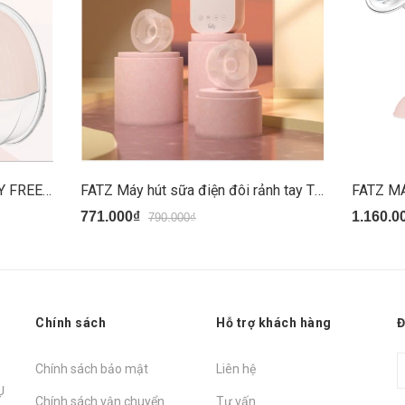
FATZ MÁY HÚT SỮA RẢNH TAY FREEMAX 11
FATZ Máy hút sữa điện đôi rảnh tay TwinFree 1
771.000₫
1.160.0
790.000₫
Chính sách
Hỗ trợ khách hàng
Đ
Chính sách bảo mật
Liên hệ
Ụ
Chính sách vận chuyển
Tư vấn