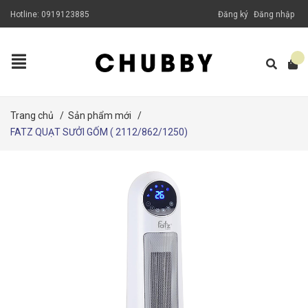
Hotline:
0919123885
Đăng ký
Đăng nhập
Trang chủ
/
Sản phẩm mới
/
FATZ QUẠT SƯỞI GỐM ( 2112/862/1250)