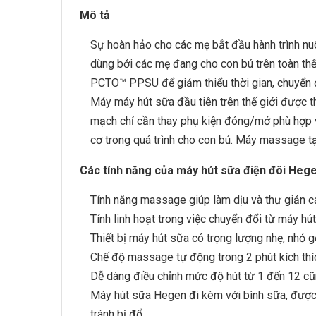
Mô tả
Sự hoàn hảo cho các mẹ bắt đầu hành trình n
dùng bởi các mẹ đang cho con bú trên toàn th
PCTO™ PPSU để giảm thiểu thời gian, chuyển đổi
Máy máy hút sữa đầu tiên trên thế giới được th
mạch chỉ cần thay phụ kiện đóng/mở phù hợp v
cơ trong quá trình cho con bú. Máy massage t
Các tính năng của máy hút sữa điện đôi Heg
Tính năng massage giúp làm dịu và thư giản các
Tính linh hoạt trong việc chuyển đổi từ máy hút
Thiết bị máy hút sữa có trọng lượng nhẹ, nhỏ g
Chế độ massage tự động trong 2 phút kích thí
Dễ dàng điều chỉnh mức độ hút từ 1 đến 12 cũn
Máy hút sữa Hegen đi kèm với bình sữa, được 
tránh bị đổ.