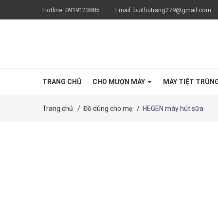
Hotline:
0919123885
Email:
buithutrang279@gmail.com
TRANG CHỦ
CHO MƯỢN MÁY
MÁY TIỆT TRÙN
Trang chủ
/
Đồ dùng cho mẹ
/
HEGEN máy hút sữa