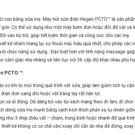
uôi con bằng sữa mẹ. Máy hút sữa điện Hegen PCTO™ là sản phẩ
ế giới. Có thể sử dụng như một máy bơm đơn hoặc đôi để vắt và l
 vào túi trữ, giúp tiết kiệm thời gian và công sức cho các mẹ.
iết kế nhằm mang lại sự thoải mái, hiệu quả nhất, cho phép các m
ới chức năng sử dụng . Đặc biệt hơn với tính năng massage giúp 
ạo cảm giác nhẹ nhàng và liên tục với 36 cấp độ khác nhau phù h
en PCTO ™:
 cơ khi bị mỏi trong quá trình vắt sữa, giúp làm giảm tích tụ cặn 
 điện đơn sang đôi hoặc vắt bằng tay rất tiện lợi.
ọn và di động. Dễ dàng bỏ vào túi xách mang theo đi làm, đi chơi 
ch dòng sữa mẹ mạnh bằng cách kích thích phản xạ tự nhiên giống
g như 3 nhịp điệu vắt – chậm, trung bình hoặc nhanh để quá trình
thiết kế không có cơ chế vặn/xoay chỉ cần ấn nhẹ để đóng, xoay