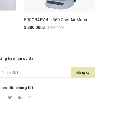
ERGOBABY địu 360 Cool Air Mesh
3.290.000₫
1.060.0
4.290.000₫
ăng ký nhận ưu đãi
Đăng ký
heo dõi chúng tôi