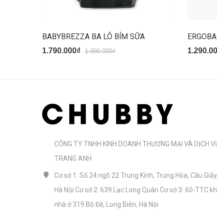
BABYBREZZA BA LÔ BỈM SỮA
ERGOBAB
1.790.000₫
1.290.0
1.990.000₫
CÔNG TY TNHH KINH DOANH THƯƠNG MẠI VÀ DỊCH V
TRANG ANH
Cơ sở 1: Số 24 ngõ 22 Trung Kính, Trung Hòa, Cầu Giấy
Hà Nội Cơ sở 2: 639 Lạc Long Quân Cơ sở 3: 60-TTC k
nhà ở 319 Bồ Đề, Long Biên, Hà Nội