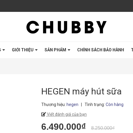
G
GIỚI THIỆU
SẢN PHẨM
CHÍNH SÁCH BẢO HÀNH
HEGEN máy hút sữa
Thương hiệu:
hegen
|
Tình trạng:
Còn hàng
Viết đánh giá của bạn
6.490.000₫
8.250.000₫