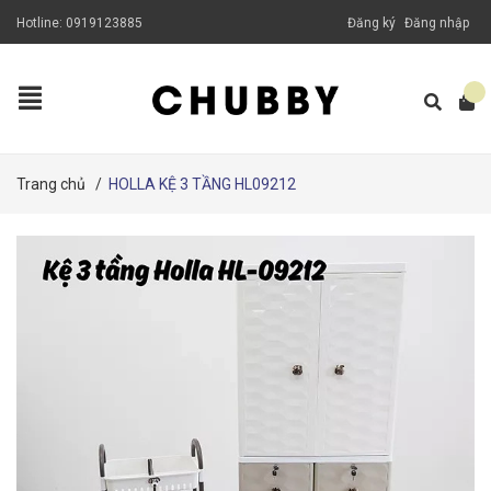
Hotline:
0919123885
Đăng ký
Đăng nhập
Trang chủ
/
HOLLA KỆ 3 TẦNG HL09212