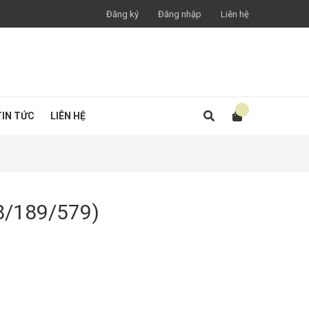
Đăng ký
Đăng nhập
Liên hệ
TIN TỨC
LIÊN HỆ
8/189/579)