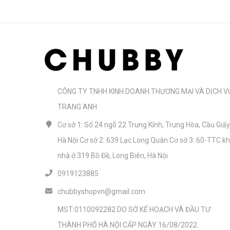
CÔNG TY TNHH KINH DOANH THƯƠNG MẠI VÀ DỊCH V
TRANG ANH
Cơ sở 1: Số 24 ngõ 22 Trung Kính, Trung Hòa, Cầu Giấy
Hà Nội Cơ sở 2: 639 Lạc Long Quân Cơ sở 3: 60-TTC k
nhà ở 319 Bồ Đề, Long Biên, Hà Nội
0919123885
chubbyshopvn@gmail.com
MST:0110092282 DO SỞ KẾ HOẠCH VÀ ĐẦU TƯ
THÀNH PHỐ HÀ NỘI CẤP NGÀY 16/08/2022.