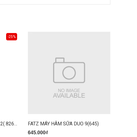
-25%
FATZ MÁY HÂM SỮA MONO 12( 826/206/620)
FATZ MÁY HÂM SỮA DUO 9(645)
FATZ M
645.000₫
313.00