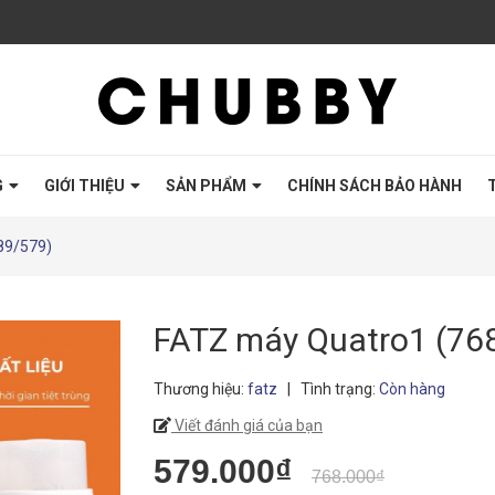
G
GIỚI THIỆU
SẢN PHẨM
CHÍNH SÁCH BẢO HÀNH
89/579)
FATZ máy Quatro1 (76
Thương hiệu:
fatz
|
Tình trạng:
Còn hàng
Viết đánh giá của bạn
579.000₫
768.000₫