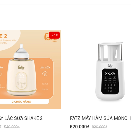
-25%
Y LẮC SỮA SHAKE 2
₫
620.000₫
540.000₫
826.000₫