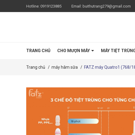
Hotline:
0919123885
Email:
buithutrang279@gmail.com
TRANG CHỦ
CHO MƯỢN MÁY
MÁY TIỆT TRÙN
Trang chủ
/
máy hâm sữa
/
FATZ máy Quatro1 (768/1