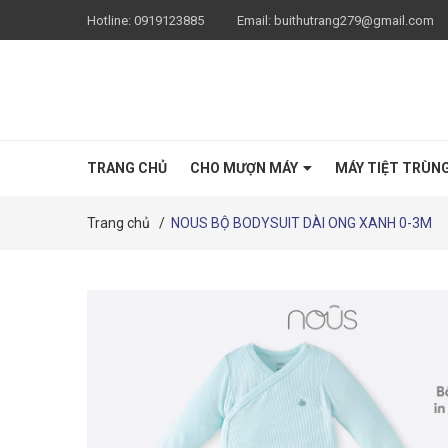
Hotline:
0919123885
Email:
buithutrang279@gmail.com
TRANG CHỦ
CHO MƯỢN MÁY
MÁY TIỆT TRÙN
Trang chủ
/
NOUS BỘ BODYSUIT DÀI ONG XANH 0-3M