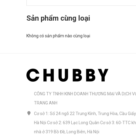
Sản phẩm cùng loại
Không có sản phẩm nào cùng loại
CÔNG TY TNHH KINH DOANH THƯƠNG MẠI VÀ DỊCH V
TRANG ANH
Cơ sở 1: Số 24 ngõ 22 Trung Kính, Trung Hòa, Cầu Giấy
Hà Nội Cơ sở 2: 639 Lạc Long Quân Cơ sở 3: 60-TTC k
nhà ở 319 Bồ Đề, Long Biên, Hà Nội