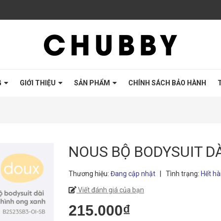
G
GIỚI THIỆU
SẢN PHẨM
CHÍNH SÁCH BẢO HÀNH
NOUS BỘ BODYSUIT D
Thương hiệu:
Đang cập nhật
|
Tình trạng:
Hết h
Viết đánh giá của bạn
215.000₫