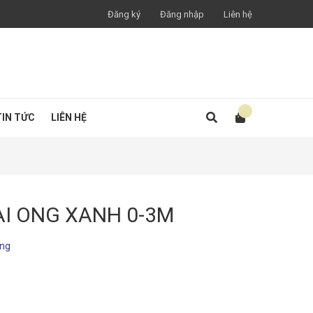
Đăng ký
Đăng nhập
Liên hệ
TIN TỨC
LIÊN HỆ
ÀI ONG XANH 0-3M
àng