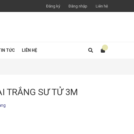
Đăng ký
Đăng nhập
Liên hệ
TIN TỨC
LIÊN HỆ
I TRẮNG SƯ TỬ 3M
àng