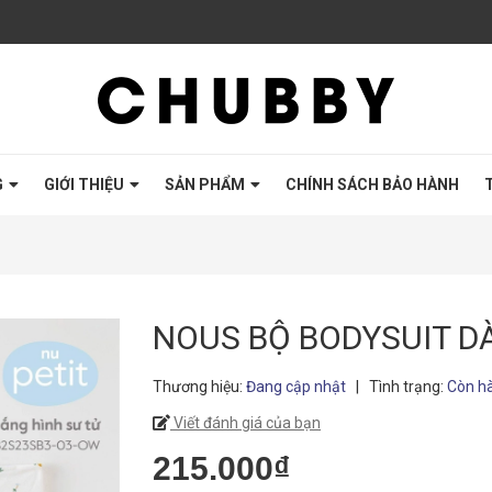
G
GIỚI THIỆU
SẢN PHẨM
CHÍNH SÁCH BẢO HÀNH
NOUS BỘ BODYSUIT DÀ
Thương hiệu:
Đang cập nhật
|
Tình trạng:
Còn h
Viết đánh giá của bạn
215.000₫