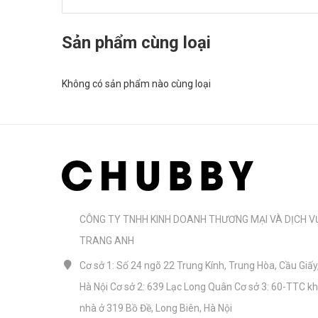
Sản phẩm cùng loại
Không có sản phẩm nào cùng loại
CÔNG TY TNHH KINH DOANH THƯƠNG MẠI VÀ DỊCH V
TRANG ANH
Cơ sở 1: Số 24 ngõ 22 Trung Kính, Trung Hòa, Cầu Giấy
Hà Nội Cơ sở 2: 639 Lạc Long Quân Cơ sở 3: 60-TTC k
nhà ở 319 Bồ Đề, Long Biên, Hà Nội