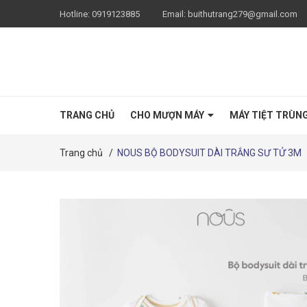
Hotline:
0919123885
Email:
buithutrang279@gmail.com
TRANG CHỦ
CHO MƯỢN MÁY
MÁY TIỆT TRÙN
Trang chủ
/
NOUS BỘ BODYSUIT DÀI TRẮNG SƯ TỬ 3M