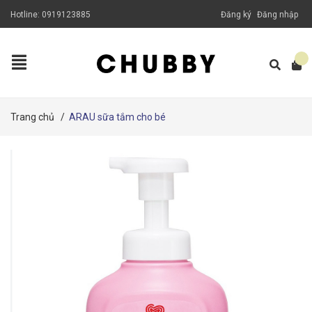
Hotline:
0919123885
Đăng ký
Đăng nhập
Trang chủ
/
ARAU sữa tắm cho bé