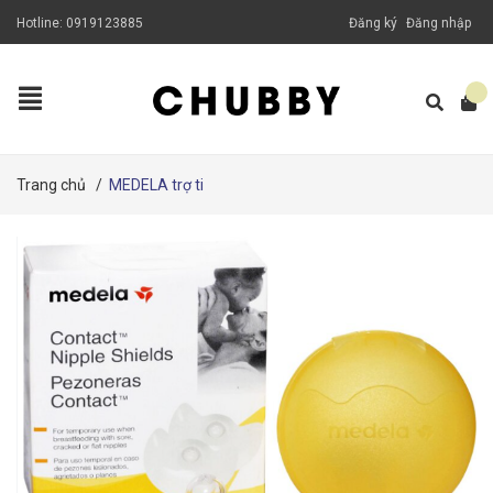
Hotline:
0919123885
Đăng ký
Đăng nhập
Trang chủ
/
MEDELA trợ ti