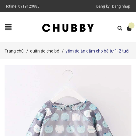
Hotline:
0919123885
Đăng ký
Đăng nhập
Trang chủ
/
quần áo cho bé
/
yếm áo ăn dặm cho bé từ 1-2 tuổi