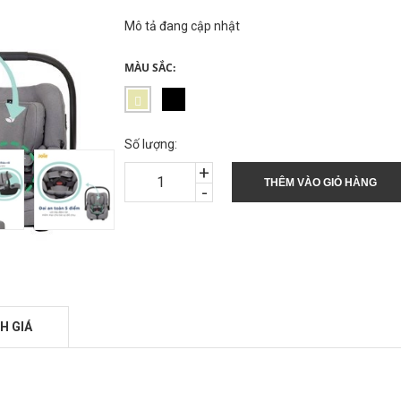
Mô tả đang cập nhật
MÀU SẮC:
Số lượng:
+
THÊM VÀO GIỎ HÀNG
-
H GIÁ