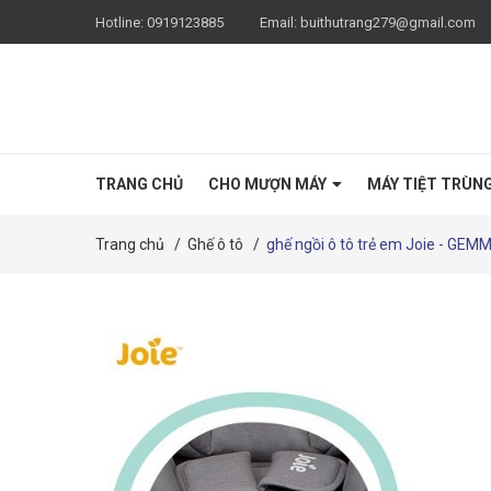
Hotline:
0919123885
Email:
buithutrang279@gmail.com
TRANG CHỦ
CHO MƯỢN MÁY
MÁY TIỆT TRÙN
Trang chủ
/
Ghế ô tô
/
ghế ngồi ô tô trẻ em Joie - G