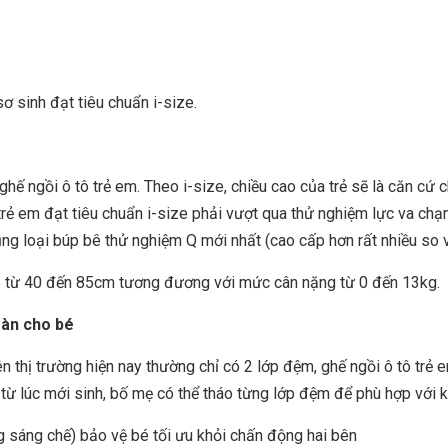
ơ sinh đạt tiêu chuẩn i-size.
hế ngồi ô tô trẻ em. Theo i-size, chiều cao của trẻ sẽ là căn cứ 
ô trẻ em đạt tiêu chuẩn i-size phải vượt qua thử nghiệm lực va c
g loại búp bê thử nghiệm Q mới nhất (cao cấp hơn rất nhiều so vớ
ao từ 40 đến 85cm tương đương với mức cân nặng từ 0 đến 13kg.
oàn cho bé
rên thị trường hiện nay thường chỉ có 2 lớp đệm, ghế ngồi ô tô t
 từ lúc mới sinh, bố mẹ có thể tháo từng lớp đệm để phù hợp với k
ng sáng chế) bảo vệ bé tối ưu khỏi chấn động hai bên