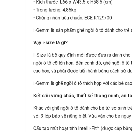
• Kích thước: L66 x W43.5 x H58.5 (cm)
• Trọng lượng: 4.85kg
• Chứng nhận tiêu chuẩn: ECE R129/00
i-Gemm là sản phẩm ghế ngồi ô tô dành cho trẻ s
Vậy i-size là gì?
I-Size là bộ quy định mới được đưa ra dành cho g
ngồi ô tô cỡ lớn hơn. Bên cạnh đó, ghế ngồi ô t
cao hơn, và phải được tiến hành bằng cách sử dụn
i-Gemm là ghế ngồi ô tô thích hợp với các bé c
Kết cấu vững chắc, thiết kế thông minh, an t
Khác với ghế ngồi ô tô dành cho bé từ sơ sinh t
với 3 lớp bảo vệ riêng biệt. Vừa vặn cho bé ngay
Cấu tạo mút hoạt tính Intelli-Fit™ (được cấp bằ