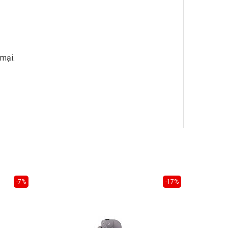
 mại.
-7%
-17%