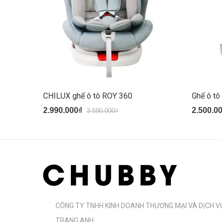
CHILUX ghế ô tô ROY 360
Ghế ô tô
2.990.000₫
2.500.0
3.590.000₫
CÔNG TY TNHH KINH DOANH THƯƠNG MẠI VÀ DỊCH V
TRANG ANH