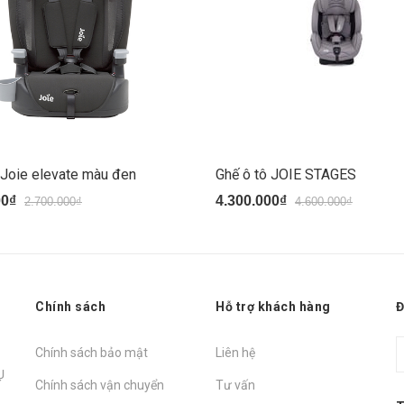
 Joie elevate màu đen
Ghế ô tô JOIE STAGES
00₫
4.300.000₫
2.700.000₫
4.600.000₫
Chính sách
Hỗ trợ khách hàng
Đ
Chính sách bảo mật
Liên hệ
Ụ
Chính sách vận chuyển
Tư vấn