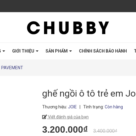
G
GIỚI THIỆU
SẢN PHẨM
CHÍNH SÁCH BẢO HÀNH
EMM PAVEMENT
ghế ngồi ô tô trẻ em 
Thương hiệu:
JOIE
|
Tình trạng:
Còn hàng
Viết đánh giá của bạn
3.200.000₫
3.400.000₫