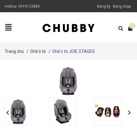
Hotline:
0919123885
Đăng ký
Đăng nhập
Trang chủ
/
Ghế ô tô
/
Ghế ô tô JOIE STAGES