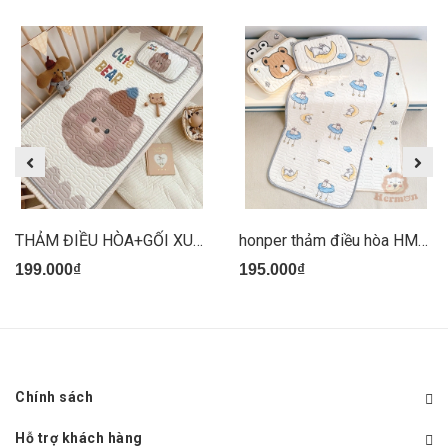
THẢM ĐIỀU HÒA+GỐI XUÂT HÀN
honper thảm điều hòa HM2811
199.000₫
195.000₫
Chính sách
Hỗ trợ khách hàng